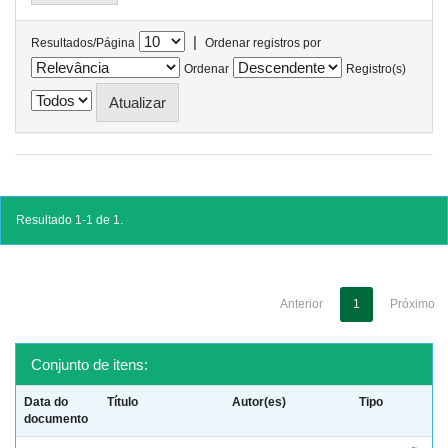
|
Resultados/Página
Ordenar registros por
Ordenar
Registro(s)
Resultado 1-1 de 1.
Anterior
1
Próximo
Conjunto de itens:
Data do
Título
Autor(es)
Tipo
documento