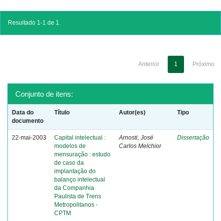
Resultado 1-1 de 1.
Anterior
1
Próximo
Conjunto de itens:
Data do
Título
Autor(es)
Tipo
documento
22-mai-2003
Capital intelectual :
Arnosti, José
Dissertação
modelos de
Carlos Melchior
mensuração : estudo
de caso da
implantação do
balanço intelectual
da Companhia
Paulista de Trens
Metropolitanos -
CPTM