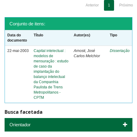
Anterior
1
Próximo
Conjunto de itens:
Data do
Título
Autor(es)
Tipo
documento
22-mai-2003
Capital intelectual :
Arnosti, José
Dissertação
modelos de
Carlos Melchior
mensuração : estudo
de caso da
implantação do
balanço intelectual
da Companhia
Paulista de Trens
Metropolitanos -
CPTM
Busca facetada
Orientador