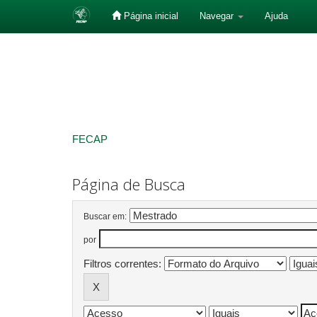
Página inicial
Navegar
Ajuda
Skip
navigation
FECAP
Página de Busca
Buscar em:
por
Filtros correntes: