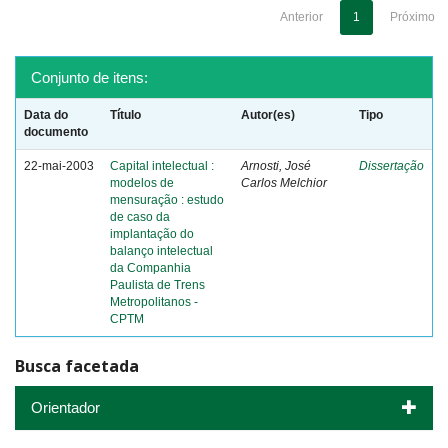
Anterior
1
Próximo
Conjunto de itens:
Data do
Título
Autor(es)
Tipo
documento
22-mai-2003
Capital intelectual :
Arnosti, José
Dissertação
modelos de
Carlos Melchior
mensuração : estudo
de caso da
implantação do
balanço intelectual
da Companhia
Paulista de Trens
Metropolitanos -
CPTM
Busca facetada
Orientador