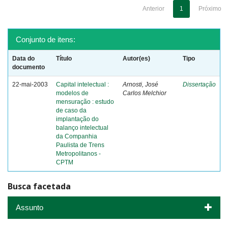
Anterior
1
Próximo
Conjunto de itens:
Data do
Título
Autor(es)
Tipo
documento
22-mai-2003
Capital intelectual :
Arnosti, José
Dissertação
modelos de
Carlos Melchior
mensuração : estudo
de caso da
implantação do
balanço intelectual
da Companhia
Paulista de Trens
Metropolitanos -
CPTM
Busca facetada
Assunto