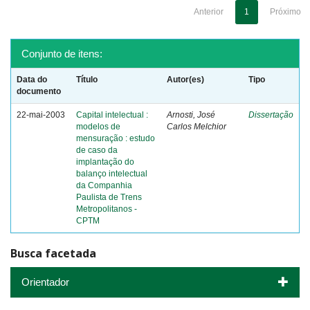
Anterior
1
Próximo
Conjunto de itens:
Data do
Título
Autor(es)
Tipo
documento
22-mai-2003
Capital intelectual :
Arnosti, José
Dissertação
modelos de
Carlos Melchior
mensuração : estudo
de caso da
implantação do
balanço intelectual
da Companhia
Paulista de Trens
Metropolitanos -
CPTM
Busca facetada
Orientador