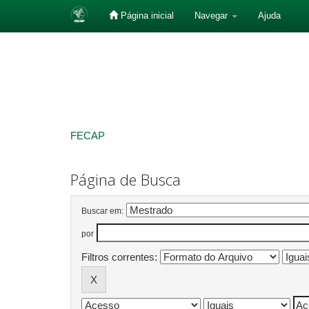
Página inicial
Navegar
Ajuda
Skip
navigation
FECAP
Página de Busca
Buscar em:
por
Filtros correntes: