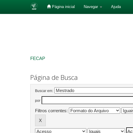
Página inicial
Navegar
Ajuda
Skip
navigation
FECAP
Página de Busca
Buscar em:
por
Filtros correntes: