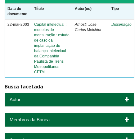
Data do
Título
Autor(es)
Tipo
documento
22-mai-2003
Capital intelectual :
Arnosti, José
Dissertação
modelos de
Carlos Melchior
mensuração : estudo
de caso da
implantação do
balanço intelectual
da Companhia
Paulista de Trens
Metropolitanos -
CPTM
Busca facetada
Autor
Membros da Banca