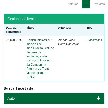
Anterior
1
Próximo
Conjunto de itens:
Data do
Título
Autor(es)
Tipo
documento
22-mai-2003
Capital intelectual :
Arnosti, José
Dissertação
modelos de
Carlos Melchior
mensuração : estudo
de caso da
implantação do
balanço intelectual
da Companhia
Paulista de Trens
Metropolitanos -
CPTM
Busca facetada
Autor