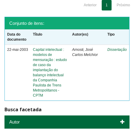
Anterior
1
Próximo
Conjunto de itens:
Data do
Título
Autor(es)
Tipo
documento
22-mai-2003
Capital intelectual :
Arnosti, José
Dissertação
modelos de
Carlos Melchior
mensuração : estudo
de caso da
implantação do
balanço intelectual
da Companhia
Paulista de Trens
Metropolitanos -
CPTM
Busca facetada
Autor