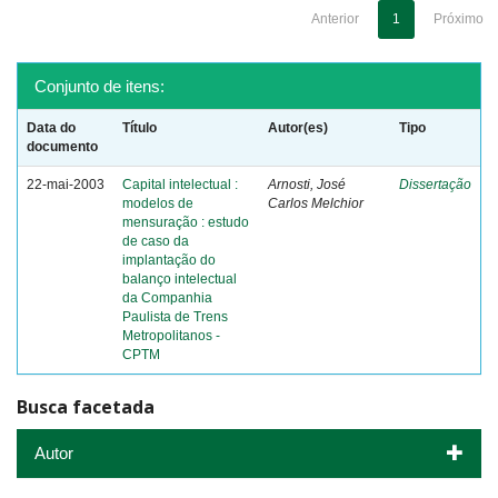
Anterior
1
Próximo
Conjunto de itens:
Data do
Título
Autor(es)
Tipo
documento
22-mai-2003
Capital intelectual :
Arnosti, José
Dissertação
modelos de
Carlos Melchior
mensuração : estudo
de caso da
implantação do
balanço intelectual
da Companhia
Paulista de Trens
Metropolitanos -
CPTM
Busca facetada
Autor