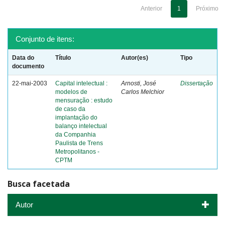
Anterior
1
Próximo
Conjunto de itens:
Data do
Título
Autor(es)
Tipo
documento
22-mai-2003
Capital intelectual :
Arnosti, José
Dissertação
modelos de
Carlos Melchior
mensuração : estudo
de caso da
implantação do
balanço intelectual
da Companhia
Paulista de Trens
Metropolitanos -
CPTM
Busca facetada
Autor