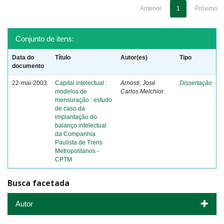
Anterior
1
Próximo
Conjunto de itens:
Data do
Título
Autor(es)
Tipo
documento
22-mai-2003
Capital intelectual :
Arnosti, José
Dissertação
modelos de
Carlos Melchior
mensuração : estudo
de caso da
implantação do
balanço intelectual
da Companhia
Paulista de Trens
Metropolitanos -
CPTM
Busca facetada
Autor