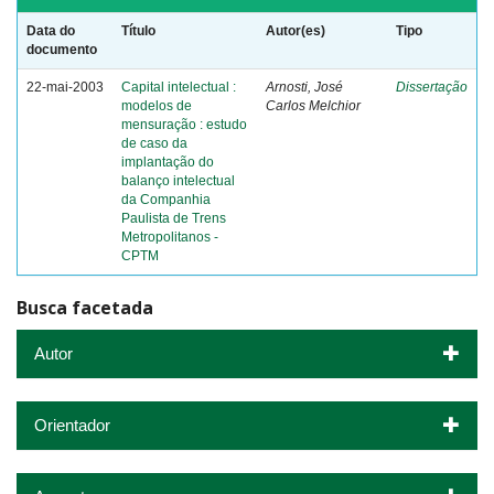
Data do
Título
Autor(es)
Tipo
documento
22-mai-2003
Capital intelectual :
Arnosti, José
Dissertação
modelos de
Carlos Melchior
mensuração : estudo
de caso da
implantação do
balanço intelectual
da Companhia
Paulista de Trens
Metropolitanos -
CPTM
Busca facetada
Autor
Orientador