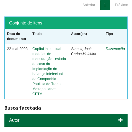
Anterior
1
Próximo
Conjunto de itens:
Data do
Título
Autor(es)
Tipo
documento
22-mai-2003
Capital intelectual :
Arnosti, José
Dissertação
modelos de
Carlos Melchior
mensuração : estudo
de caso da
implantação do
balanço intelectual
da Companhia
Paulista de Trens
Metropolitanos -
CPTM
Busca facetada
Autor