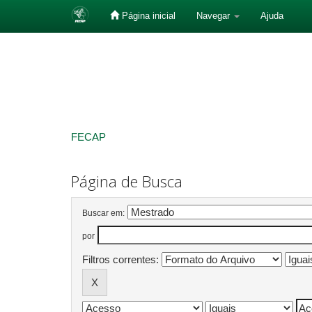
Página inicial
Navegar
Ajuda
Skip
navigation
FECAP
Página de Busca
Buscar em:
por
Filtros correntes: