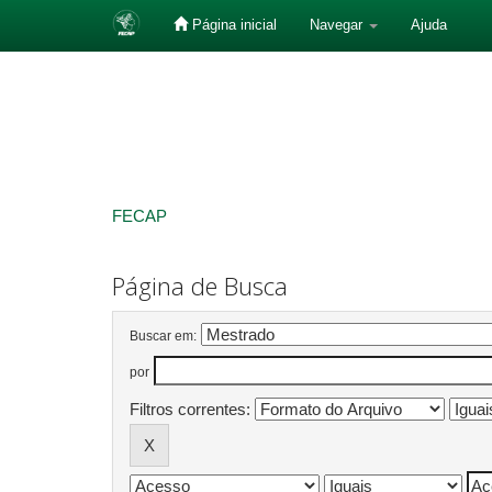
Página inicial
Navegar
Ajuda
Skip
navigation
FECAP
Página de Busca
Buscar em:
por
Filtros correntes: