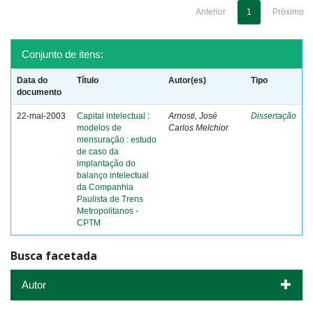
Anterior
1
Próximo
Conjunto de itens:
Data do
Título
Autor(es)
Tipo
documento
22-mai-2003
Capital intelectual :
Arnosti, José
Dissertação
modelos de
Carlos Melchior
mensuração : estudo
de caso da
implantação do
balanço intelectual
da Companhia
Paulista de Trens
Metropolitanos -
CPTM
Busca facetada
Autor