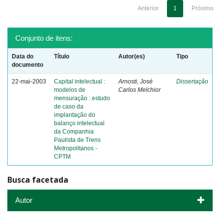
Anterior
1
Próximo
Conjunto de itens:
Data do
Título
Autor(es)
Tipo
documento
22-mai-2003
Capital intelectual :
Arnosti, José
Dissertação
modelos de
Carlos Melchior
mensuração : estudo
de caso da
implantação do
balanço intelectual
da Companhia
Paulista de Trens
Metropolitanos -
CPTM
Busca facetada
Autor