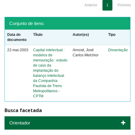
Anterior
1
Próximo
Conjunto de itens:
Data do
Título
Autor(es)
Tipo
documento
22-mai-2003
Capital intelectual :
Arnosti, José
Dissertação
modelos de
Carlos Melchior
mensuração : estudo
de caso da
implantação do
balanço intelectual
da Companhia
Paulista de Trens
Metropolitanos -
CPTM
Busca facetada
Orientador