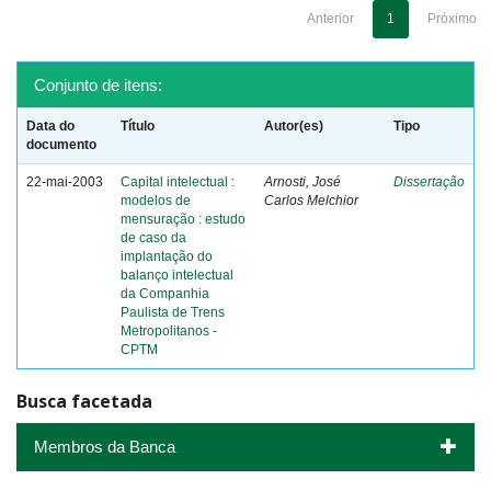
Anterior
1
Próximo
Conjunto de itens:
Data do
Título
Autor(es)
Tipo
documento
22-mai-2003
Capital intelectual :
Arnosti, José
Dissertação
modelos de
Carlos Melchior
mensuração : estudo
de caso da
implantação do
balanço intelectual
da Companhia
Paulista de Trens
Metropolitanos -
CPTM
Busca facetada
Membros da Banca