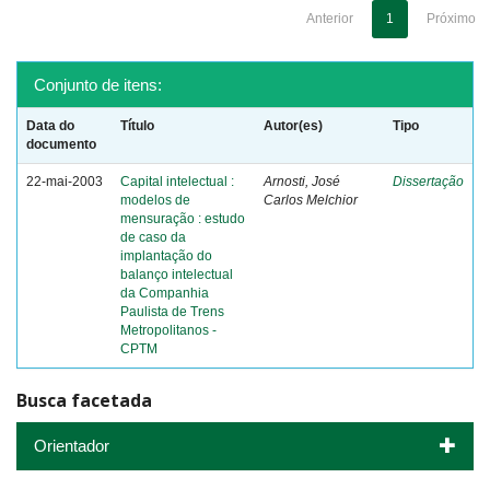
Anterior
1
Próximo
Conjunto de itens:
Data do
Título
Autor(es)
Tipo
documento
22-mai-2003
Capital intelectual :
Arnosti, José
Dissertação
modelos de
Carlos Melchior
mensuração : estudo
de caso da
implantação do
balanço intelectual
da Companhia
Paulista de Trens
Metropolitanos -
CPTM
Busca facetada
Orientador