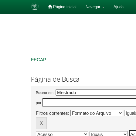
Página inicial
Navegar
Ajuda
Skip
navigation
FECAP
Página de Busca
Buscar em:
por
Filtros correntes: