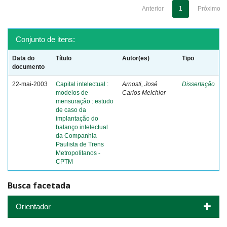
Anterior
1
Próximo
Conjunto de itens:
Data do
Título
Autor(es)
Tipo
documento
22-mai-2003
Capital intelectual :
Arnosti, José
Dissertação
modelos de
Carlos Melchior
mensuração : estudo
de caso da
implantação do
balanço intelectual
da Companhia
Paulista de Trens
Metropolitanos -
CPTM
Busca facetada
Orientador