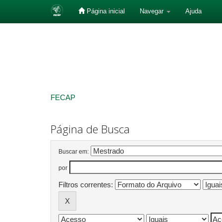
Página inicial
Navegar
Ajuda
Skip
navigation
FECAP
Página de Busca
Buscar em:
por
Filtros correntes: