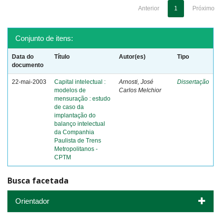
Anterior
1
Próximo
Conjunto de itens:
Data do
Título
Autor(es)
Tipo
documento
22-mai-2003
Capital intelectual :
Arnosti, José
Dissertação
modelos de
Carlos Melchior
mensuração : estudo
de caso da
implantação do
balanço intelectual
da Companhia
Paulista de Trens
Metropolitanos -
CPTM
Busca facetada
Orientador