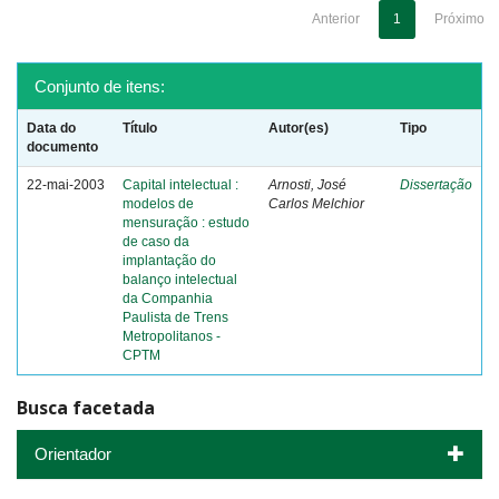
Anterior
1
Próximo
Conjunto de itens:
Data do
Título
Autor(es)
Tipo
documento
22-mai-2003
Capital intelectual :
Arnosti, José
Dissertação
modelos de
Carlos Melchior
mensuração : estudo
de caso da
implantação do
balanço intelectual
da Companhia
Paulista de Trens
Metropolitanos -
CPTM
Busca facetada
Orientador