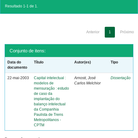
Resultado 1-1 de 1.
Anterior
1
Próximo
Conjunto de itens:
Data do
Título
Autor(es)
Tipo
documento
22-mai-2003
Capital intelectual :
Arnosti, José
Dissertação
modelos de
Carlos Melchior
mensuração : estudo
de caso da
implantação do
balanço intelectual
da Companhia
Paulista de Trens
Metropolitanos -
CPTM