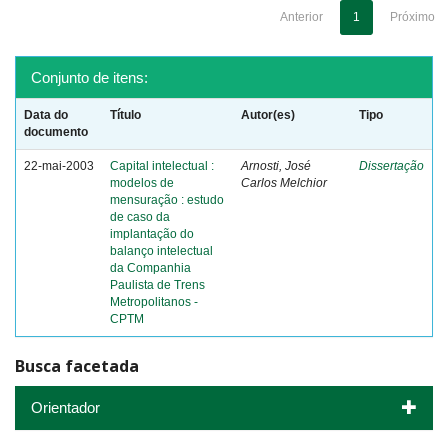
Anterior
1
Próximo
Conjunto de itens:
Data do
Título
Autor(es)
Tipo
documento
22-mai-2003
Capital intelectual :
Arnosti, José
Dissertação
modelos de
Carlos Melchior
mensuração : estudo
de caso da
implantação do
balanço intelectual
da Companhia
Paulista de Trens
Metropolitanos -
CPTM
Busca facetada
Orientador