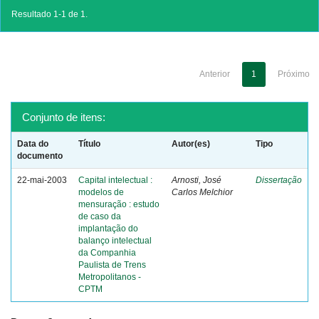
Resultado 1-1 de 1.
Anterior
1
Próximo
Conjunto de itens:
Data do
Título
Autor(es)
Tipo
documento
22-mai-2003
Capital intelectual :
Arnosti, José
Dissertação
modelos de
Carlos Melchior
mensuração : estudo
de caso da
implantação do
balanço intelectual
da Companhia
Paulista de Trens
Metropolitanos -
CPTM