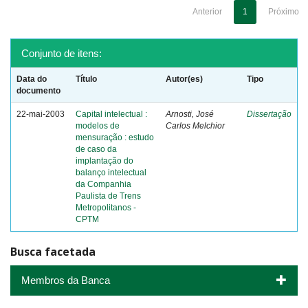
Anterior
1
Próximo
Conjunto de itens:
Data do
Título
Autor(es)
Tipo
documento
22-mai-2003
Capital intelectual :
Arnosti, José
Dissertação
modelos de
Carlos Melchior
mensuração : estudo
de caso da
implantação do
balanço intelectual
da Companhia
Paulista de Trens
Metropolitanos -
CPTM
Busca facetada
Membros da Banca