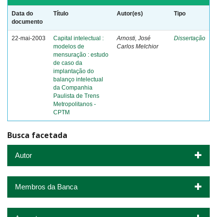
Data do
Título
Autor(es)
Tipo
documento
22-mai-2003
Capital intelectual :
Arnosti, José
Dissertação
modelos de
Carlos Melchior
mensuração : estudo
de caso da
implantação do
balanço intelectual
da Companhia
Paulista de Trens
Metropolitanos -
CPTM
Busca facetada
Autor
Membros da Banca