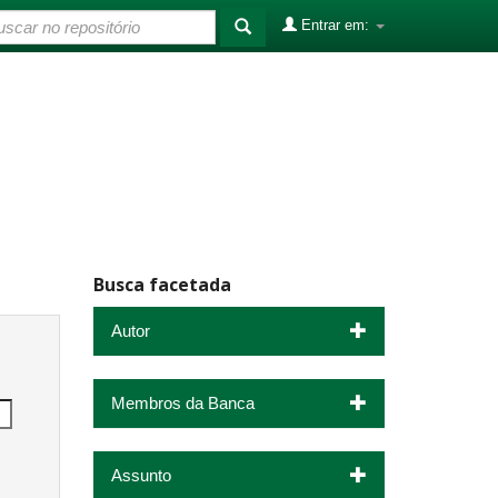
Entrar em:
Busca facetada
Autor
Membros da Banca
Assunto