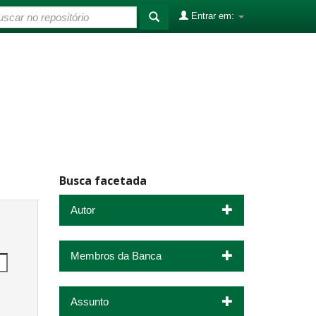
Entrar em:
Busca facetada
Autor
Membros da Banca
Assunto