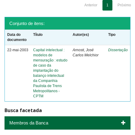
Anterior
1
Próximo
Conjunto de itens:
Data do
Título
Autor(es)
Tipo
documento
22-mai-2003
Capital intelectual :
Arnosti, José
Dissertação
modelos de
Carlos Melchior
mensuração : estudo
de caso da
implantação do
balanço intelectual
da Companhia
Paulista de Trens
Metropolitanos -
CPTM
Busca facetada
Membros da Banca