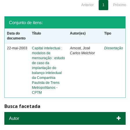
Anterior
1
Próximo
Conjunto de itens:
Data do
Título
Autor(es)
Tipo
documento
22-mai-2003
Capital intelectual :
Arnosti, José
Dissertação
modelos de
Carlos Melchior
mensuração : estudo
de caso da
implantação do
balanço intelectual
da Companhia
Paulista de Trens
Metropolitanos -
CPTM
Busca facetada
Autor