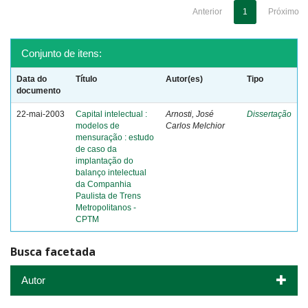
Anterior
1
Próximo
Conjunto de itens:
Data do
Título
Autor(es)
Tipo
documento
22-mai-2003
Capital intelectual :
Arnosti, José
Dissertação
modelos de
Carlos Melchior
mensuração : estudo
de caso da
implantação do
balanço intelectual
da Companhia
Paulista de Trens
Metropolitanos -
CPTM
Busca facetada
Autor