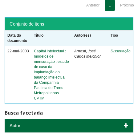
Anterior
1
Próximo
Conjunto de itens:
Data do
Título
Autor(es)
Tipo
documento
22-mai-2003
Capital intelectual :
Arnosti, José
Dissertação
modelos de
Carlos Melchior
mensuração : estudo
de caso da
implantação do
balanço intelectual
da Companhia
Paulista de Trens
Metropolitanos -
CPTM
Busca facetada
Autor