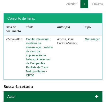
Anterior
1
Próximo
Conjunto de itens:
Data do
Título
Autor(es)
Tipo
documento
22-mai-2003
Capital intelectual :
Arnosti, José
Dissertação
modelos de
Carlos Melchior
mensuração : estudo
de caso da
implantação do
balanço intelectual
da Companhia
Paulista de Trens
Metropolitanos -
CPTM
Busca facetada
Autor