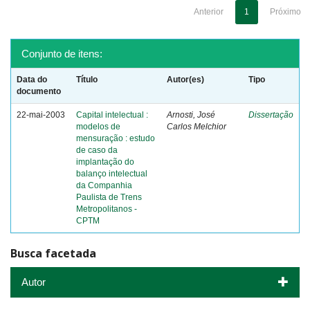
Anterior
1
Próximo
Conjunto de itens:
Data do
Título
Autor(es)
Tipo
documento
22-mai-2003
Capital intelectual :
Arnosti, José
Dissertação
modelos de
Carlos Melchior
mensuração : estudo
de caso da
implantação do
balanço intelectual
da Companhia
Paulista de Trens
Metropolitanos -
CPTM
Busca facetada
Autor