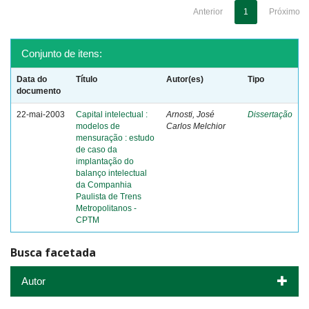
Anterior
1
Próximo
Conjunto de itens:
Data do
Título
Autor(es)
Tipo
documento
22-mai-2003
Capital intelectual :
Arnosti, José
Dissertação
modelos de
Carlos Melchior
mensuração : estudo
de caso da
implantação do
balanço intelectual
da Companhia
Paulista de Trens
Metropolitanos -
CPTM
Busca facetada
Autor