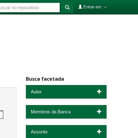
Entrar em:
Busca facetada
Autor
Membros da Banca
Assunto