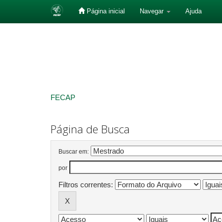
Página inicial
Navegar
Ajuda
Skip
navigation
FECAP
Página de Busca
Buscar em:
por
Filtros correntes: