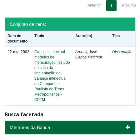
Anterior
1
Próximo
Conjunto de itens:
Data do
Título
Autor(es)
Tipo
documento
22-mai-2003
Capital intelectual :
Arnosti, José
Dissertação
modelos de
Carlos Melchior
mensuração : estudo
de caso da
implantação do
balanço intelectual
da Companhia
Paulista de Trens
Metropolitanos -
CPTM
Busca facetada
Membros da Banca