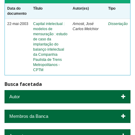
Data do
Título
Autor(es)
Tipo
documento
22-mai-2003
Capital intelectual :
Arnosti, José
Dissertação
modelos de
Carlos Melchior
mensuração : estudo
de caso da
implantação do
balanço intelectual
da Companhia
Paulista de Trens
Metropolitanos -
CPTM
Busca facetada
Autor
Membros da Banca