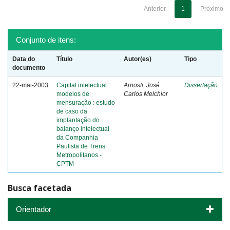
Anterior
1
Próximo
Conjunto de itens:
Data do
Título
Autor(es)
Tipo
documento
22-mai-2003
Capital intelectual :
Arnosti, José
Dissertação
modelos de
Carlos Melchior
mensuração : estudo
de caso da
implantação do
balanço intelectual
da Companhia
Paulista de Trens
Metropolitanos -
CPTM
Busca facetada
Orientador