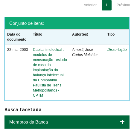
Anterior
1
Próximo
Conjunto de itens:
Data do
Título
Autor(es)
Tipo
documento
22-mai-2003
Capital intelectual :
Arnosti, José
Dissertação
modelos de
Carlos Melchior
mensuração : estudo
de caso da
implantação do
balanço intelectual
da Companhia
Paulista de Trens
Metropolitanos -
CPTM
Busca facetada
Membros da Banca