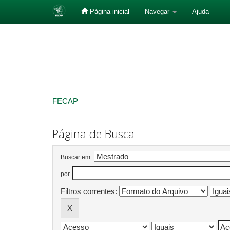
Página inicial
Navegar
Ajuda
Skip
navigation
FECAP
Página de Busca
Buscar em:
por
Filtros correntes: