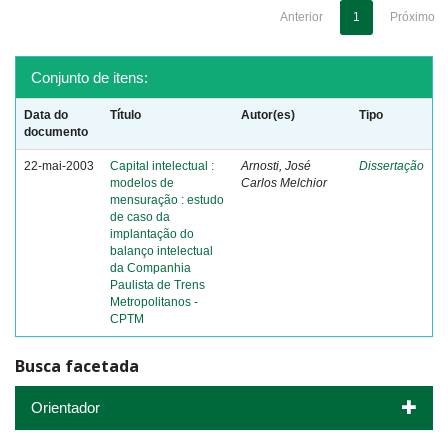
Anterior
1
Próximo
Conjunto de itens:
Data do
Título
Autor(es)
Tipo
documento
22-mai-2003
Capital intelectual :
Arnosti, José
Dissertação
modelos de
Carlos Melchior
mensuração : estudo
de caso da
implantação do
balanço intelectual
da Companhia
Paulista de Trens
Metropolitanos -
CPTM
Busca facetada
Orientador